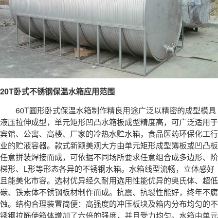
20T卧式不锈钢保温水箱应用范围
60T圆形卧式保温水箱制作精良用途广泛以精密的成型模具
液压拉伸成型，单元矩形凹凸水箱板成型精度高，可广泛适用于
宾馆、公寓、高楼、厂家的冷热水贮水箱，食品医药环保化工行
业的贮液容器。款式新颖美观大方由单元矩形成型簿板或凹凸板
任意拼装焊接而成，可依据不同场所要求任意组合成多边形、阶
梯形、L形等形态各异的
不锈钢水箱
。水箱线型流畅，立体感好
且能美化市容。选材优异经久耐用选用性能优异的奥氏体、超低
碳、铁素体不锈钢板材制作而成。抗震、抗裂性能好，终年不腐
蚀。结构合理装置简便：高强度的冲压板块及箱内分布均匀的不
锈钢拉筋使箱体增加了六倍的强度，并且受力均匀。水箱由单元