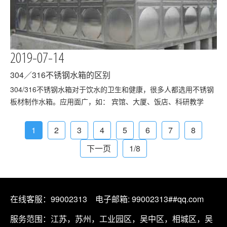
2019-07-14
304／316不锈钢水箱的区别
​304/316不锈钢水箱对于饮水的卫生和健康，很多人都选用不锈钢
板材制作水箱。应用面广，如： 宾馆、大厦、饭店、科研教学
楼、办公室、机关、花园别墅、住宅小区、等公用建筑、食品加
工、二次供水及水质要求较高的场所对于旧建筑贮水箱的改造方
1
2
3
4
5
6
7
8
便。下面我们来看一下304和316的区别在哪里？材质特…
下一页
1/8
在线客服：
99002313
电子邮箱: 99002313##qq.com
服务范围：江苏，苏州，工业园区，吴中区，相城区，吴