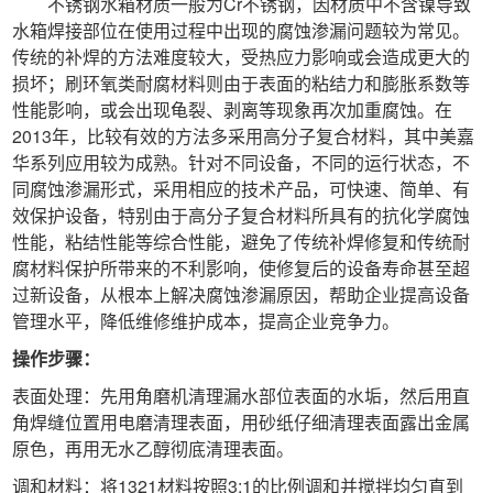
不锈钢水箱材质一般为Cr不锈钢，因材质中不含镍导致
水箱焊接部位在使用过程中出现的腐蚀渗漏问题较为常见。
传统的补焊的方法难度较大，受热应力影响或会造成更大的
损坏；刷环氧类耐腐材料则由于表面的粘结力和膨胀系数等
性能影响，或会出现龟裂、剥离等现象再次加重腐蚀。在
2013年，比较有效的方法多采用高分子复合材料，其中美嘉
华系列应用较为成熟。针对不同设备，不同的运行状态，不
同腐蚀渗漏形式，采用相应的技术产品，可快速、简单、有
效保护设备，特别由于高分子复合材料所具有的抗化学腐蚀
性能，粘结性能等综合性能，避免了传统补焊修复和传统耐
腐材料保护所带来的不利影响，使修复后的设备寿命甚至超
过新设备，从根本上解决腐蚀渗漏原因，帮助企业提高设备
管理水平，降低维修维护成本，提高企业竞争力。
操作步骤：
表面处理：先用角磨机清理漏水部位表面的水垢，然后用直
角焊缝位置用电磨清理表面，用砂纸仔细清理表面露出金属
原色，再用无水乙醇彻底清理表面。
调和材料：将1321材料按照3:1的比例调和并搅拌均匀直到