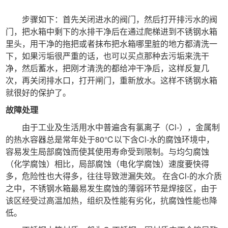
步骤如下：首先关闭进水的阀门，然后打开排污水的阀
门，把水箱中剩下的水排干净后在通过爬梯进到不锈钢水箱
里头，用干净的拖把或者抹布把水箱哪里脏的地方都清洗一
下，如果污垢很严重的话，也可以买点那种去污垢来洗干
净，然后蓄水，把刚才清洗的都给冲干净后，这样反复几
次，再关闭排水口，打开闸门，重新放水。这样不锈钢水箱
就很好的保护了。
故障处理
由于工业及生活用水中普遍含有氯离子（Cl-），金属制
的热水容器总是常年处于80℃以下含Cl-水的腐蚀环境中，
容易发生局部腐蚀而使其使用寿命受到限制。与均匀腐蚀
（化学腐蚀）相比，局部腐蚀（电化学腐蚀）速度要快得
多，危险性也大得多，往往导致泄漏失效。 在含Cl-的水介质
之中，不锈钢水箱最易发生腐蚀的薄弱环节是焊接区，由于
该区经受过高温加热，组织及性能有劣化，抗腐蚀性能也降
低。