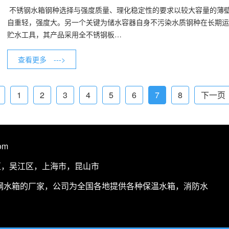
​ 不锈钢水箱钢种选择与强度质量、理化稳定性的要求以较大容量的
自重轻，强度大。另一个关键为储水容器自身不污染水质钢种在长期运
贮水工具，其产品采用全不锈钢板…
查看更多 --->
1
2
3
4
5
6
7
8
下一页
om
区，吴江区，上海市，昆山市
钢水箱
的厂家，公司为全国各地提供各种保温水箱，消防水